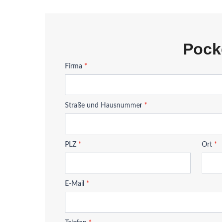
Pocke
P33-
Firma
*
WHITE
Straße und Hausnummer
*
PLZ
*
Ort
*
E-Mail
*