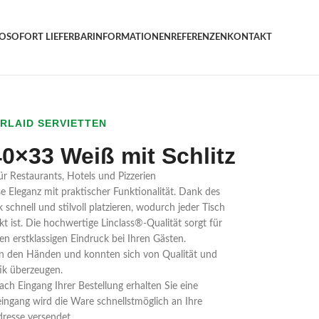
GO
SOFORT LIEFERBAR
INFORMATIONEN
REFERENZEN
KONTAKT
IRLAID SERVIETTEN
40×33 Weiß mit Schlitz
ür Restaurants, Hotels und Pizzerien
se Eleganz mit praktischer Funktionalität. Dank des
k schnell und stilvoll platzieren, wodurch jeder Tisch
 ist. Die hochwertige Linclass®-Qualität sorgt für
en erstklassigen Eindruck bei Ihren Gästen.
 in den Händen und konnten sich von Qualität und
ik überzeugen.
ach Eingang Ihrer Bestellung erhalten Sie eine
ingang wird die Ware schnellstmöglich an Ihre
dresse versendet.